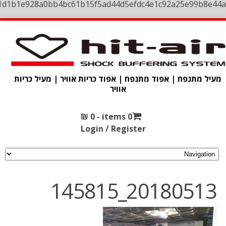
1d1b1e928a0bb4bc61b15f5ad44d5efdc4e1c92a25e99b8e44a
מעיל מתנפח | אפוד מתנפח | אפוד כריות אוויר | מעיל כריות
אוויר
₪
0
0 items -
Login / Register
20180513_145815