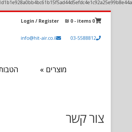
1d1b1e928a0bb4bc61b15f5ad44d5efdc4e1c92a25e99b8e44a
Login / Register
₪
0
0 items -
info@hit-air.co.il
03-5588812
מוצרים
»
הטבות 
צור קשר