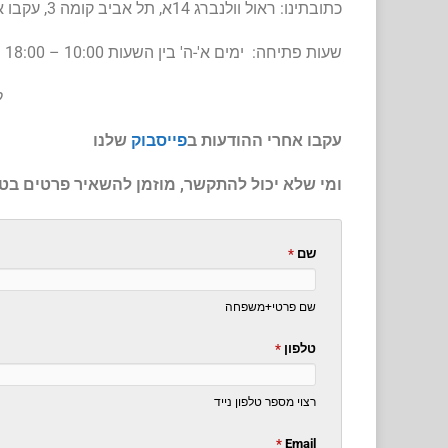
כתובתינו: ראול וולנברג 14א, תל אביב קומה 3, עקבו אחר השילוט
שעות פתיחה: ימים א'-ה' בין השעות 10:00 – 18:00 | ימי ו' וערבי חג בין השעות 09:00 – 13:00 בתאום מראש בלבד
אנחנו מסתובבים בין הלקוחות אז
…לתיאום פגישה
לכל
עקבו אחרי ההודעות ב
פייסבוק
שלנו
ומי שלא יכול להתקשר, מוזמן להשאיר פרטים בטופ
שם
*
שם פרטי+משפחה
טלפון
*
רצוי מספר טלפון נייד
*
Email