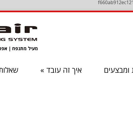
f660ab912ec12
מעיל מתנפח | אפוד 
ומבצעים
איך זה עובד
»
שאלות 