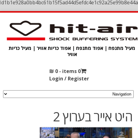
1d1b1e928a0bb4bc61b15f5ad44d5efdc4e1c92a25e99b8e44a
מעיל מתנפח | אפוד מתנפח | אפוד כריות אוויר | מעיל כריות
אוויר
₪
0
0 items -
Login / Register
היט אייר בערוץ 2