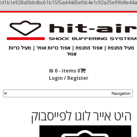
1d1b1e928a0bb4bc61b15f5ad44d5efdc4e1c92a25e99b8e44a
מעיל מתנפח | אפוד מתנפח | אפוד כריות אוויר | מעיל כריות
אוויר
₪
0
0 items -
Login / Register
היט אייר לוגו לפייסבוק