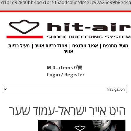
1d1b1e928a0bb4bc61b15f5ad44d5efdc4e1c92a25e99b8e44a
מעיל מתנפח | אפוד מתנפח | אפוד כריות אוויר | מעיל כריות
אוויר
₪
0
0 items -
Login / Register
היט אייר ישראל-עמוד שער