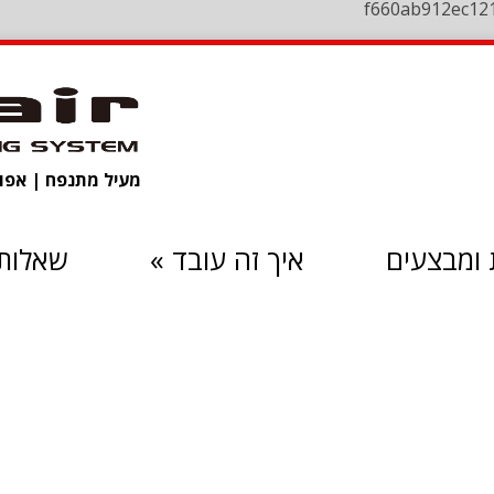
f660ab912ec12
מעיל מתנפח | אפוד 
ומבצעים
איך זה עובד
»
שאלות 