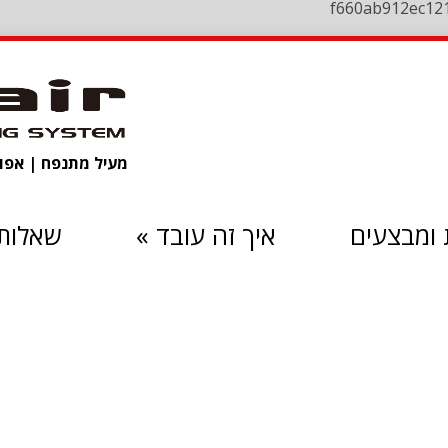
f660ab912ec12
מעיל מתנפח | אפוד 
ומבצעים
איך זה עובד
»
שאלות 