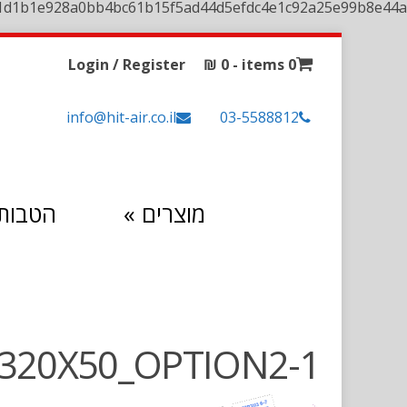
1d1b1e928a0bb4bc61b15f5ad44d5efdc4e1c92a25e99b8e44a
Login / Register
₪
0
0 items -
info@hit-air.co.il
03-5588812
מוצרים
»
הטבות 
320X50_OPTION2-1 באנר אתר