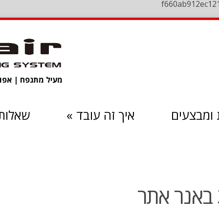
f660ab912ec12
מעיל מתנפח | אפוד 
ומבצעים
איך זה עובד
»
שאלות 