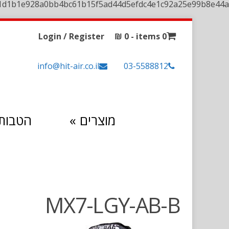
1d1b1e928a0bb4bc61b15f5ad44d5efdc4e1c92a25e99b8e44a
Login / Register
₪
0
0 items -
info@hit-air.co.il
03-5588812
מוצרים
»
הטבות 
MX7-LGY-AB-B