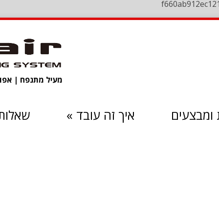
f660ab912ec12
מעיל מתנפח | אפוד 
ומבצעים
איך זה עובד
»
שאלות 