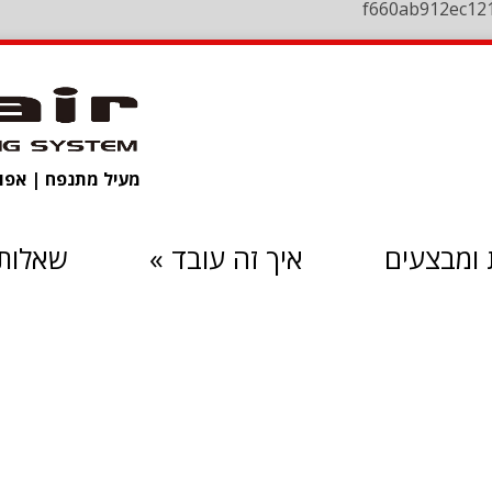
f660ab912ec12
מעיל מתנפח | אפוד 
ומבצעים
איך זה עובד
»
שאלות 