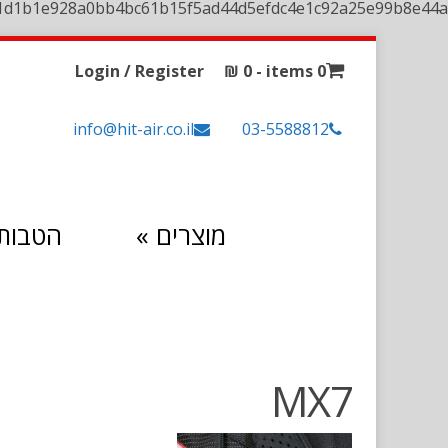
1d1b1e928a0bb4bc61b15f5ad44d5efdc4e1c92a25e99b8e44a
Login / Register
₪
0
0 items -
info@hit-air.co.il
03-5588812
מוצרים
»
הטבות 
MX7