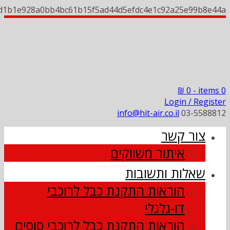
d1b1e928a0bb4bc61b15f5ad44d5efdc4e1c92a25e99b8e44a
₪
0
0 items -
Login / Register
info@hit-air.co.il
03-5588812
צור קשר
איתור משווקים
שאלות ותשובות
הוראות התקנת כבל לרוכבי
דו-גלגלי
הוראות התקנת כבל לרוכבי סוסים